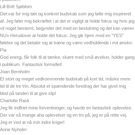
Lill-Britt Sjøblom
Det var for mig tæt og konkret budskab som jeg følte mig inspireret
af. Jeg føler mig bekræftet i at det er vigtigt at holde fokus og hvis jeg
vil noget bestemt, begynder det med en beslutning og det kan være«
NU» Herudover at holde det fokus. Jeg gik hjem med en “YES”
følelse og det betaler sig at træne og være vedholdende i mit ønske.
Pia
God energi, får folk til at tænke, skønt med små øvelser, holder gang
i publikum. Fantastisk formidlet!
Joan Bernholm
Et stort og meget vedkommende budskab på kort tid, måske mere
tid til de tre trin. Absolut et spændende foredrag der har givet mig
blod på tanden til at give slip!
Charlotte Rask
Jeg fik indfriet mine forventninger, og havde en fantastisk oplevelse.
Der var så mange aha oplevelser og en tro på, jeg er på rette vej.
Jeg er ved at nå min indre kriger!
Anne Nyholm