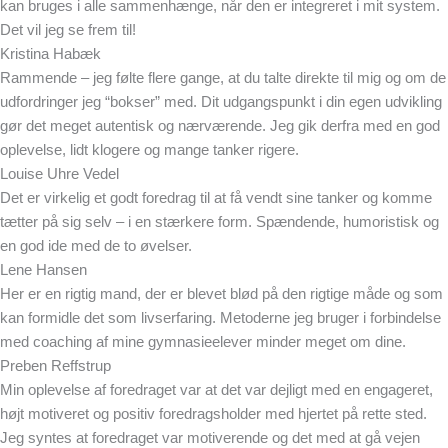
kan bruges i alle sammenhænge, når den er integreret i mit system.
Det vil jeg se frem til!
Kristina Habæk
Rammende – jeg følte flere gange, at du talte direkte til mig og om de
udfordringer jeg “bokser” med. Dit udgangspunkt i din egen udvikling
gør det meget autentisk og nærværende. Jeg gik derfra med en god
oplevelse, lidt klogere og mange tanker rigere.
Louise Uhre Vedel
Det er virkelig et godt foredrag til at få vendt sine tanker og komme
tætter på sig selv – i en stærkere form. Spændende, humoristisk og
en god ide med de to øvelser.
Lene Hansen
Her er en rigtig mand, der er blevet blød på den rigtige måde og som
kan formidle det som livserfaring. Metoderne jeg bruger i forbindelse
med coaching af mine gymnasieelever minder meget om dine.
Preben Reffstrup
Min oplevelse af foredraget var at det var dejligt med en engageret,
højt motiveret og positiv foredragsholder med hjertet på rette sted.
Jeg syntes at foredraget var motiverende og det med at gå vejen