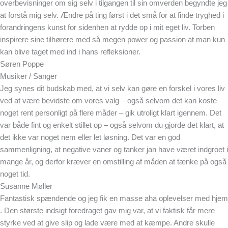
overbevisninger om sig selv i tilgangen til sin omverden begyndte jeg
at forstå mig selv. Ændre på ting først i det små for at finde tryghed i
forandringens kunst for sidenhen at rydde op i mit eget liv. Torben
inspirere sine tilhørere med så megen power og passion at man kun
kan blive taget med ind i hans refleksioner.
Søren Poppe
Musiker / Sanger
Jeg synes dit budskab med, at vi selv kan gøre en forskel i vores liv
ved at være bevidste om vores valg – også selvom det kan koste
noget rent personligt på flere måder – gik utroligt klart igennem. Det
var både fint og enkelt stillet op – også selvom du gjorde det klart, at
det ikke var noget nem eller let løsning. Det var en god
sammenligning, at negative vaner og tanker jan have været indgroet i
mange år, og derfor kræver en omstilling af måden at tænke på også
noget tid.
Susanne Møller
Fantastisk spændende og jeg fik en masse aha oplevelser med hjem
. Den største indsigt foredraget gav mig var, at vi faktisk får mere
styrke ved at give slip og lade være med at kæmpe. Andre skulle