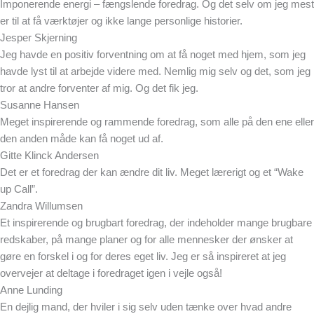
Imponerende energi – fængslende foredrag. Og det selv om jeg mest
er til at få værktøjer og ikke lange personlige historier.
Jesper Skjerning
Jeg havde en positiv forventning om at få noget med hjem, som jeg
havde lyst til at arbejde videre med. Nemlig mig selv og det, som jeg
tror at andre forventer af mig. Og det fik jeg.
Susanne Hansen
Meget inspirerende og rammende foredrag, som alle på den ene eller
den anden måde kan få noget ud af.
Gitte Klinck Andersen
Det er et foredrag der kan ændre dit liv. Meget lærerigt og et “Wake
up Call”.
Zandra Willumsen
Et inspirerende og brugbart foredrag, der indeholder mange brugbare
redskaber, på mange planer og for alle mennesker der ønsker at
gøre en forskel i og for deres eget liv. Jeg er så inspireret at jeg
overvejer at deltage i foredraget igen i vejle også!
Anne Lunding
En dejlig mand, der hviler i sig selv uden tænke over hvad andre