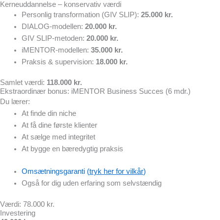
Kerneuddannelse – konservativ værdi
Personlig transformation (GIV SLIP):
25.000 kr.
DIALOG-modellen:
20.000 kr.
GIV SLIP-metoden:
20.000 kr.
iMENTOR-modellen:
35.000 kr.
Praksis & supervision:
18.000 kr.
Samlet værdi:
118.000 kr.
Ekstraordinær bonus: iMENTOR Business Succes (6 mdr.)
Du lærer:
At finde din niche
At få dine første klienter
At sælge med integritet
At bygge en bæredygtig praksis
Omsætningsgaranti (
tryk her for vilkår
)
Også for dig uden erfaring som selvstændig
Værdi: 78.000 kr.
Investering