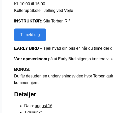
Kl. 10.00 til 16.00
Kollerup Skole i Jelling ved Vejle
INSTRUKTØR
: Sifu Torben Rif
Tilmeld dig
EARLY BIRD
– Tjek hvad din pris er, når du tilmelder d
Vær opmærksom
på at Early Bird stiger jo tærttere v
BONUS:
Du får desuden en undervisningsvideo hvor Torben guid
kommer hjem.
Detaljer
Dato:
august 16
Tidspunkt: