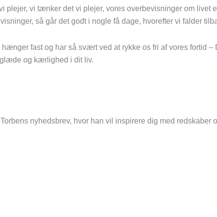
vi plejer, vi tænker det vi plejer, vores overbevisninger om live
inger, så går det godt i nogle få dage, hvorefter vi falder tilba
hænger fast og har så svært ved at rykke os fri af vores fortid – D
læde og kærlighed i dit liv.
Torbens nyhedsbrev, hvor han vil inspirere dig med redskaber og 