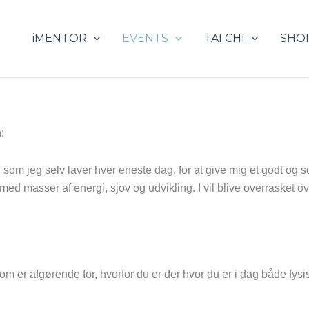
iMENTOR
EVENTS
TAI CHI
SHO
:
, som jeg selv laver hver eneste dag, for at give mig et godt og 
 masser af energi, sjov og udvikling. I vil blive overrasket over,
som er afgørende for, hvorfor du er der hvor du er i dag både fys