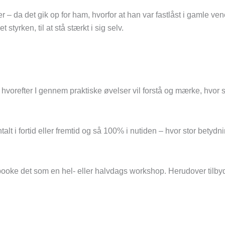
r – da det gik op for ham, hvorfor at han var fastlåst i gamle v
styrken, til at stå stærkt i sig selv.
, hvorefter I gennem praktiske øvelser vil forstå og mærke, hvor 
entalt i fortid eller fremtid og så 100% i nutiden – hvor stor be
t booke det som en hel- eller halvdags workshop. Herudover tilby