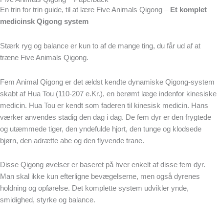
En trin for trin guide, til at lære Five Animals Qigong –
Et komplet
medicinsk Qigong system
Stærk ryg og balance er kun to af de mange ting, du får ud af at
træne Five Animals Qigong.
Fem Animal Qigong er det ældst kendte dynamiske Qigong-system
skabt af Hua Tou (110-207 e.Kr.), en berømt læge indenfor kinesiske
medicin. Hua Tou er kendt som faderen til kinesisk medicin. Hans
værker anvendes stadig den dag i dag. De fem dyr er den frygtede
og utæmmede tiger, den yndefulde hjort, den tunge og klodsede
bjørn, den adrætte abe og den flyvende trane.
Disse Qigong øvelser er baseret på hver enkelt af disse fem dyr.
Man skal ikke kun efterligne bevægelserne, men også dyrenes
holdning og opførelse. Det komplette system udvikler ynde,
smidighed, styrke og balance.