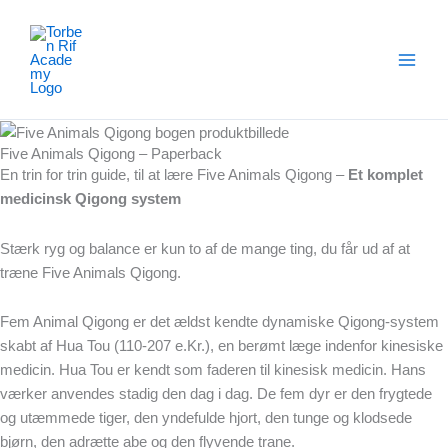
Gå
til
indholdet
Five Animals Qigong – Paperback
En trin for trin guide, til at lære Five Animals Qigong –
Et komplet
medicinsk Qigong system
Stærk ryg og balance er kun to af de mange ting, du får ud af at
træne Five Animals Qigong.
Fem Animal Qigong er det ældst kendte dynamiske Qigong-system
skabt af Hua Tou (110-207 e.Kr.), en berømt læge indenfor kinesiske
medicin. Hua Tou er kendt som faderen til kinesisk medicin. Hans
værker anvendes stadig den dag i dag. De fem dyr er den frygtede
og utæmmede tiger, den yndefulde hjort, den tunge og klodsede
bjørn, den adrætte abe og den flyvende trane.